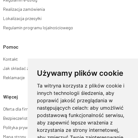
Realizacja zamówienia
Lokalizacja przesyłki
Regulamin programu lojalnościowego
Pomoc
Kontakt
Jak składać zamówienia w sklepie ogrodyhildegardy.pl?
Używamy plików cookie
Reklamacje
Ta witryna korzysta z plików cookie i
innych technologii śledzenia, aby
Więcej
poprawić jakość przeglądania w
następujących celach:
aby umożliwić
Oferta dla firm
podstawową funkcjonalność serwisu
,
Bezpieczeństwo płatności
aby zapewnić lepsze wrażenia z
Polityka prywatności
korzystania ze strony internetowej
,
Mapa strony
aby zmierzyć Twoje zainteresowanie