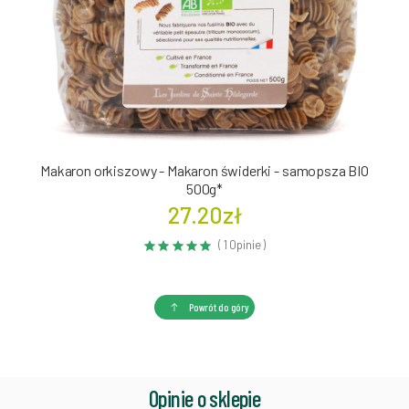
Makaron orkiszowy - Makaron świderki - samopsza BIO
500g*
27.20zł
( 1 Opinie )
Powrót do góry
Opinie o sklepie