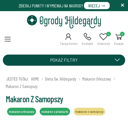
ZBIERAJ PUNKTY I WYMIENIAJ NA NAGRODY
WIĘCEJ
0
0
Menu
Twoje konto
Kontakt
Ulubione
Koszyk
POKAŻ FILTRY
JESTEŚ TUTAJ:
HOME
Dieta Św. Hildegardy
Makaron Orkiszowy
Makaron Z Samopszy
Makaron Z Samopszy
makaron orkiszowy
makaron z płaskurki
makaron z samopszy