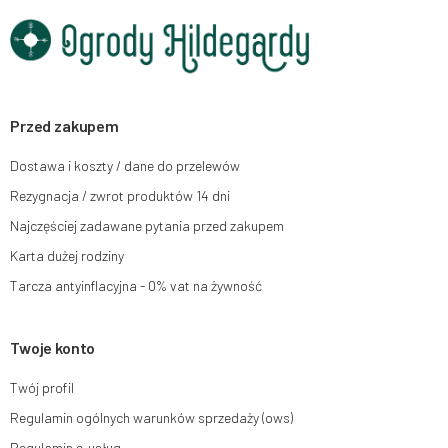
Dane będą przetwarzane w celu wysyłki newslettera i przechowywane do
chwili rezygnacji z subskrypcji.
Przysługuje Ci prawo do żądania dostępu do swoich danych osobowych,
ich sprostowania, usunięcia, ograniczenia przetwarzania, wniesienia
sprzeciwu wobec przetwarzania swoich danych oraz prawo do wniesienia
skargi do organu nadzorczego oraz cofnięcia zgody w dowolnym
momencie bez wpływu na zgodność z prawem przetwarzania, którego
Przed zakupem
dokonano na podstawie zgody przed jej cofnięciem. W tym celu możesz
kontaktować się z działem obsługi klienta Mouton Interactive pod adresem
Dostawa i koszty / dane do przelewów
e-mail lub pisemnie na adres siedziby.
Rezygnacja / zwrot produktów 14 dni
Więcej informacji:
www.mouton.pl/ODO
Najczęściej zadawane pytania przed zakupem
Karta dużej rodziny
Tarcza antyinflacyjna - 0% vat na żywność
Twoje konto
Twój profil
Regulamin ogólnych warunków sprzedaży (ows)
Regulamin e-usług