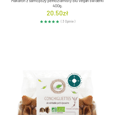
Makaron z samopszy pełnoziarnisty BIO vegan świderki
400g.
20.50zł
( 3 Opinie )