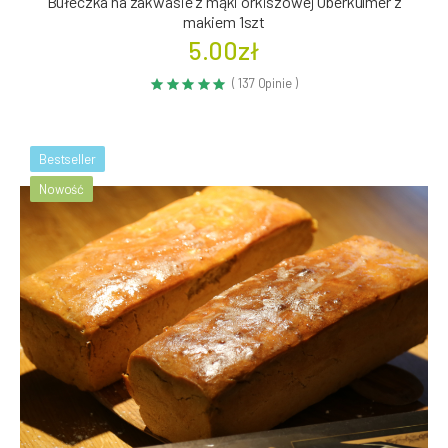
Bułeczka na zakwasie z mąki orkiszowej Oberkulmer z
makiem 1szt
5.00zł
( 137 Opinie )
Bestseller
Nowość