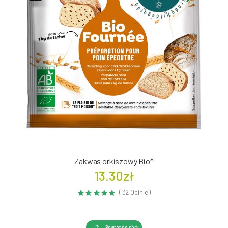
Zakwas orkiszowy Bio*
13.30zł
( 32 Opinie )
Powrót do góry