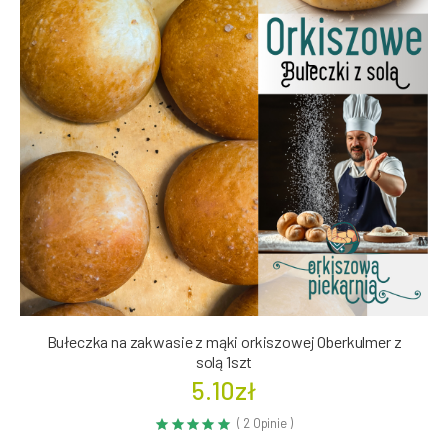
Bułeczka na zakwasie z mąki orkiszowej Oberkulmer z
solą 1szt
5.10zł
( 2 Opinie )