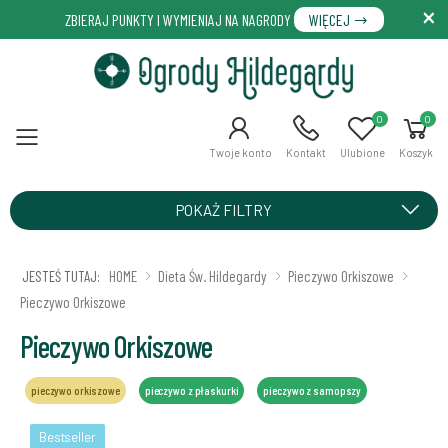
ZBIERAJ PUNKTY I WYMIENIAJ NA NAGRODY
WIĘCEJ
0
0
Menu
Twoje konto
Kontakt
Ulubione
Koszyk
POKAŻ FILTRY
JESTEŚ TUTAJ:
HOME
Dieta Św. Hildegardy
Pieczywo Orkiszowe
Pieczywo Orkiszowe
Pieczywo Orkiszowe
pieczywo orkiszowe
pieczywo z płaskurki
pieczywo z samopszy
Bestseller