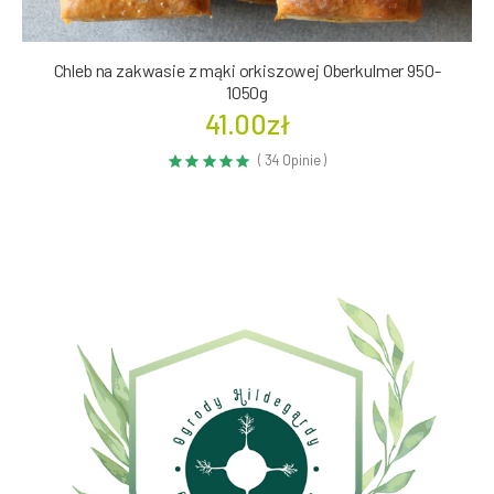
Chleb na zakwasie z mąki orkiszowej Oberkulmer 950-
1050g
41.00zł
( 34 Opinie )