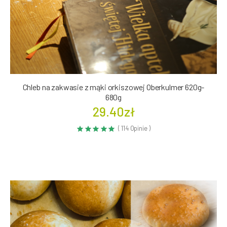
Chleb na zakwasie z mąki orkiszowej Oberkulmer 620g-
680g
29.40zł
( 114 Opinie )