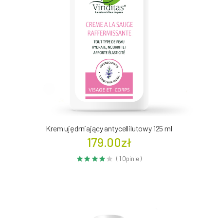
Krem ujędrniający antycellilutowy 125 ml
179.00zł
( 1 Opinie )