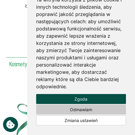
Łagodzący krem nagietkowy Viriditas125ml
innych technologii śledzenia, aby
187.00zł
poprawić jakość przeglądania w
następujących celach:
aby umożliwić
( 1 Opinie )
podstawową funkcjonalność serwisu
,
aby zapewnić lepsze wrażenia z
korzystania ze strony internetowej
,
Powrót do góry
aby zmierzyć Twoje zainteresowanie
naszymi produktami i usługami oraz
Kosmetyki Wg Receptury Św. Hildegardy
personalizować interakcje
marketingowe
,
aby dostarczać
reklamy które są dla Ciebie bardziej
odpowiednie
.
Zgoda
Odmawiam
Zmiana ustawień