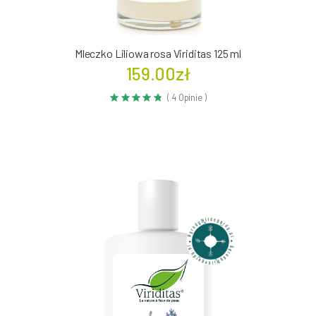
Mleczko Liliowa rosa Viriditas 125 ml
159.00zł
( 4 Opinie )